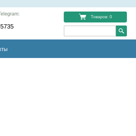
elegram:
Товаров: 0
55735
кты