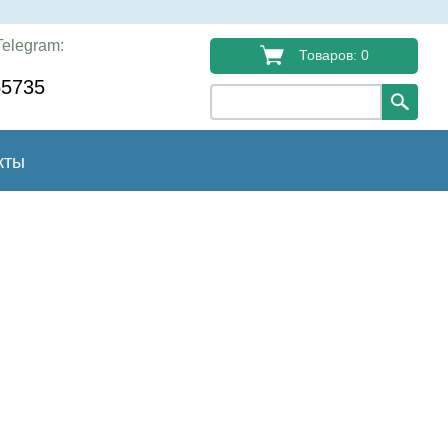
elegram:
Товаров: 0
55735
кты