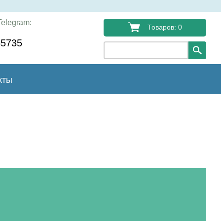
elegram:
Товаров: 0
55735
кты